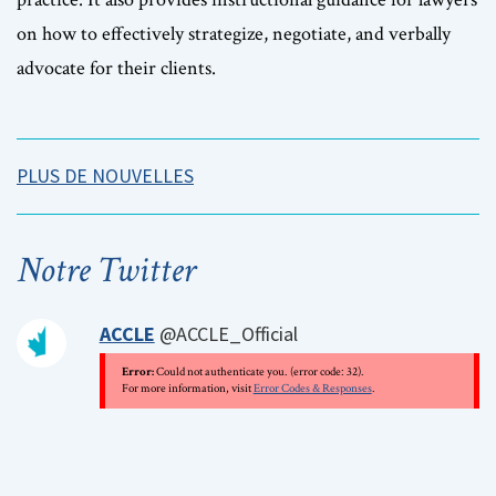
on how to effectively strategize, negotiate, and verbally
advocate for their clients.
PLUS DE NOUVELLES
Notre Twitter
ACCLE
@ACCLE_Official
Error:
Could not authenticate you. (error code: 32).
For more information, visit
Error Codes & Responses
.